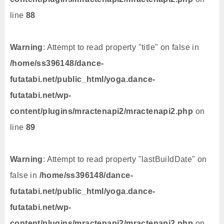
line
88
Warning
: Attempt to read property "title" on false in
/home/ss396148/dance-
futatabi.net/public_html/yoga.dance-
futatabi.net/wp-
content/plugins/mractenapi2/mractenapi2.php
on
line
89
Warning
: Attempt to read property "lastBuildDate" on
false in
/home/ss396148/dance-
futatabi.net/public_html/yoga.dance-
futatabi.net/wp-
content/plugins/mractenapi2/mractenapi2.php
on